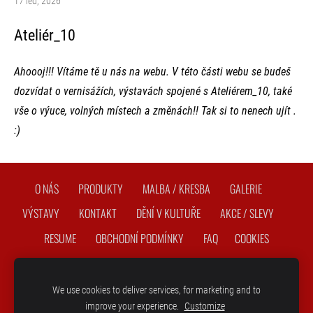
17 led, 2026
Ateliér_10
Ahoooj!!! Vítáme tě u nás na webu. V této části webu se budeš
dozvídat o vernisážích, výstavách spojené s Ateliérem_10, také
vše o výuce, volných místech a změnách!! Tak si to nenech ujít .
:)
O NÁS
PRODUKTY
MALBA / KRESBA
GALERIE
VÝSTAVY
KONTAKT
DĚNÍ V KULTUŘE
AKCE / SLEVY
RESUME
OBCHODNÍ PODMÍNKY
FAQ
COOKIES
Copyright © 2018 - 2026 |
ATELIÉR 10 Olomouc
| | všechna
We use cookies to deliver services, for marketing and to
práva vyhrazena
improve your experience.
Customize