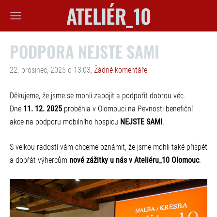
ATELIÉR_10
PODPORA NEJSTE SAMI
22. prosinec, 2025 o 13:03,
Žádné komentáře
Děkujeme, že jsme se mohli zapojit a podpořit dobrou věc.
Dne
11. 12. 2025
proběhla v Olomouci na Pevnosti benefiční
akce na podporu mobilního hospicu
NEJSTE SAMI
.
S velkou radostí vám chceme oznámit, že jsme mohli také přispět
a dopřát výhercům
nové zážitky u nás v Ateliéru_10 Olomouc
.