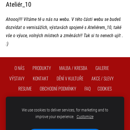
Ateliér_10
Ahoooj!!! Vítáme tě u nás na webu. V této části webu se budeš
dozvídat o vernisážích, výstavách spojené s Ateliérem_10, také
vše o výuce, volných místech a změnách!! Tak si to nenech ujít .
:)
O NÁS
PRODUKTY
MALBA / KRESBA
GALERIE
VÝSTAVY
KONTAKT
DĚNÍ V KULTUŘE
AKCE / SLEVY
RESUME
OBCHODNÍ PODMÍNKY
FAQ
COOKIES
Copyright © 2018 - 2026 |
ATELIÉR 10 Olomouc
| | všechna
We use cookies to deliver services, for marketing and to
práva vyhrazena
improve your experience.
Customize
Links:
Bubenická škola Olomouc
&
Drumming Soul drum show
|
Divergence band
|
AtelierOlomouc.cz
|
Bubenická škola online