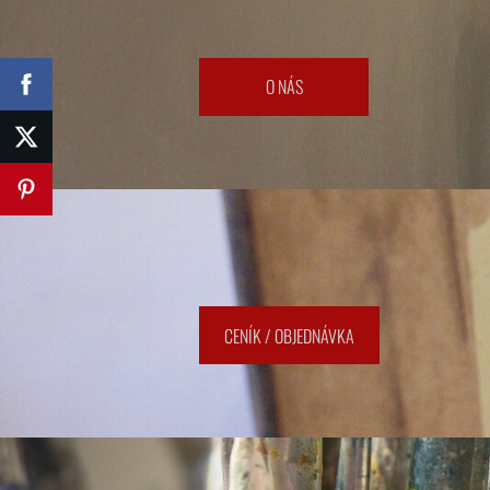
​O NÁS​
​CENÍK / OBJEDNÁVKA​