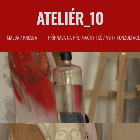
ATELIÉR_10
MALBA / KRESBA
PŘÍPRAVA NA PŘIJÍMAČKY ( SŠ / VŠ ) / KONZULTACE