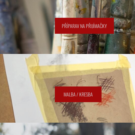
​PŘÍPARAV NA PŘIJÍMAČKY​
​MALBA / KRESBA​