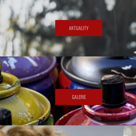
​AKTUALITY​
​GALERIE​