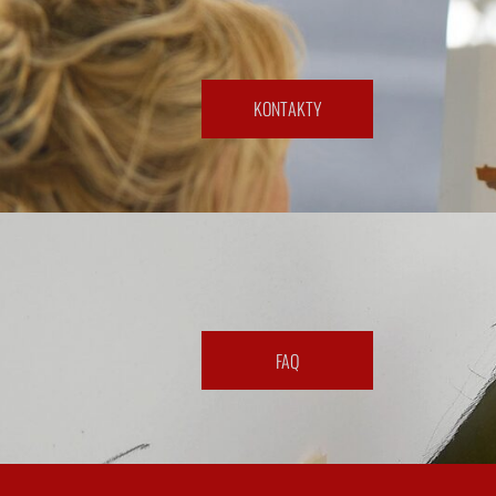
​KONTAKTY​
​FAQ​