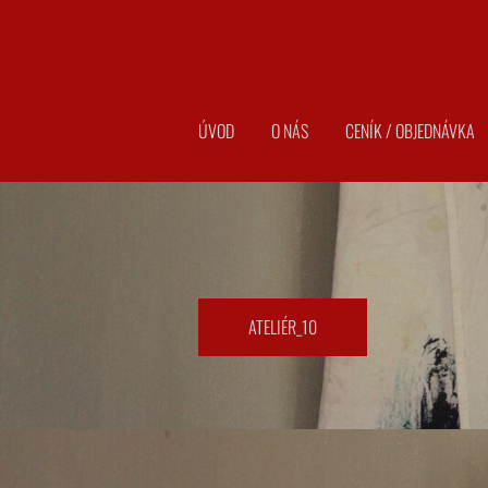
ÚVOD
O NÁS
CENÍK / OBJEDNÁVKA
​ATELIÉR_10​